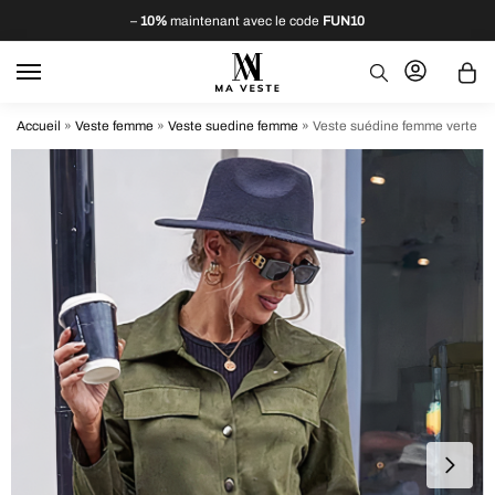
–
10%
maintenant avec le code
FUN10
Accueil
»
Veste femme
»
Veste suedine femme
»
Veste suédine femme verte de