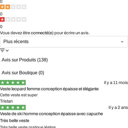
0
Pour pouvoir bénéficier d'un retour, votre article doit être inutilisé et
0
dans le même état que lorsque vous l'avez reçu. Il doit également
être dans son emballage d'origine.
0
Vous devez être
connecté(e)
pour écrire un avis.
Avis sur Produits (138)
Avis sur Boutique (0)
Il y a 11 mois
Veste leopard femme conception épaisse et élégante
Cette veste est super
Tristan
Il y a 2 ans
Veste de ski homme conception épaisse avec capuche
Très belle veste
Très belle veste pratique légère